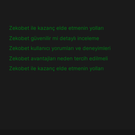
Zekobet ile kazanç elde etmenin yolları
Zekobet güvenilir mi detaylı inceleme
Zekobet kullanıcı yorumları ve deneyimleri
Zekobet avantajları neden tercih edilmeli
Zekobet ile kazanç elde etmenin yolları