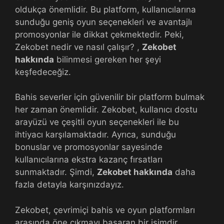
oldukça önemlidir. Bu platform, kullanıcılarına
sunduğu geniş oyun seçenekleri ve avantajlı
promosyonlar ile dikkat çekmektedir. Peki,
Zekobet nedir ve nasıl çalışır? ,
Zekobet
hakkında
bilinmesi gereken her şeyi
keşfedeceğiz.
Bahis severler için güvenilir bir platform bulmak
her zaman önemlidir. Zekobet, kullanıcı dostu
arayüzü ve çeşitli oyun seçenekleri ile bu
ihtiyacı karşılamaktadır. Ayrıca, sunduğu
bonuslar ve promosyonlar sayesinde
kullanıcılarına ekstra kazanç fırsatları
sunmaktadır. Şimdi,
Zekobet hakkında
daha
fazla detayla karşınızdayız.
Zekobet, çevrimiçi bahis ve oyun platformları
arasında öne çıkmayı başaran bir isimdir.