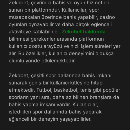
Zekobet, çevrimiçi bahis ve oyun hizmetleri
sunan bir platformdur. Kullanıcılar, spor
müsabakaları üzerinde bahis yapabilir, casino
oyunları oynayabilir ve daha birçok eğlenceli
aktiviteye katılabilirler.
Zekobet hakkında
bilinmesi gerekenler arasında platformun
kullanıcı dostu arayüzü ve hızlı işlem süreleri yer
alır. Bu özellikler, kullanıcı deneyimini oldukça
olumlu yönde etkilemektedir.
Zekobet, çeşitli spor dallarında bahis imkanı
sunarak geniş bir kullanıcı kitlesine hitap
etmektedir. Futbol, basketbol, tenis gibi popüler
sporların yanı sıra, daha az bilinen branşlara da
bahis yapma imkanı vardır. Kullanıcılar,
istedikleri spor dallarında bahis yaparak
eğlenceli bir deneyim yaşayabilirler.