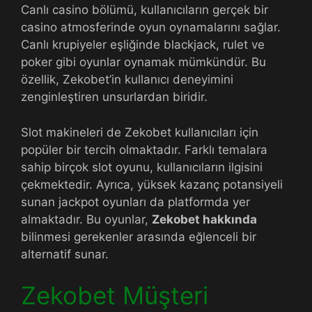
Canlı casino bölümü, kullanıcıların gerçek bir
casino atmosferinde oyun oynamalarını sağlar.
Canlı krupiyeler eşliğinde blackjack, rulet ve
poker gibi oyunlar oynamak mümkündür. Bu
özellik, Zekobet’in kullanıcı deneyimini
zenginleştiren unsurlardan biridir.
Slot makineleri de Zekobet kullanıcıları için
popüler bir tercih olmaktadır. Farklı temalara
sahip birçok slot oyunu, kullanıcıların ilgisini
çekmektedir. Ayrıca, yüksek kazanç potansiyeli
sunan jackpot oyunları da platformda yer
almaktadır. Bu oyunlar,
Zekobet hakkında
bilinmesi gerekenler arasında eğlenceli bir
alternatif sunar.
Zekobet Müşteri