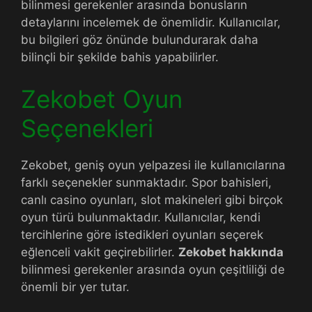
bilinmesi gerekenler arasında bonusların
detaylarını incelemek de önemlidir. Kullanıcılar,
bu bilgileri göz önünde bulundurarak daha
bilinçli bir şekilde bahis yapabilirler.
Zekobet Oyun
Seçenekleri
Zekobet, geniş oyun yelpazesi ile kullanıcılarına
farklı seçenekler sunmaktadır. Spor bahisleri,
canlı casino oyunları, slot makineleri gibi birçok
oyun türü bulunmaktadır. Kullanıcılar, kendi
tercihlerine göre istedikleri oyunları seçerek
eğlenceli vakit geçirebilirler.
Zekobet hakkında
bilinmesi gerekenler arasında oyun çeşitliliği de
önemli bir yer tutar.