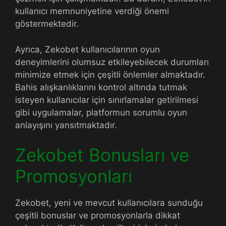
kullanıcı memnuniyetine verdiği önemi
göstermektedir.
Ayrıca, Zekobet kullanıcılarının oyun
deneyimlerini olumsuz etkileyebilecek durumları
minimize etmek için çeşitli önlemler almaktadır.
Bahis alışkanlıklarını kontrol altında tutmak
isteyen kullanıcılar için sınırlamalar getirilmesi
gibi uygulamalar, platformun sorumlu oyun
anlayışını yansıtmaktadır.
Zekobet Bonusları ve
Promosyonları
Zekobet, yeni ve mevcut kullanıcılara sunduğu
çeşitli bonuslar ve promosyonlarla dikkat