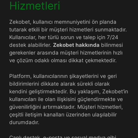
Hizmetleri
Zekobet, kullanıcı memnuniyetini ön planda
tutarak etkili bir müşteri hizmetleri sunmaktadır.
Kullanıcılar, her türlü sorun ve talep için 7/24
destek alabilirler.
Zekobet hakkında
bilinmesi
gerekenler arasında müşteri hizmetlerinin hızlı
ve çözüm odaklı olması dikkat çekmektedir.
Platform, kullanıcılarının şikayetlerini ve geri
bildirimlerini dikkate alarak sürekli olarak
kendini geliştirmektedir. Bu yaklaşım, Zekobet’in
kullanıcıları ile olan ilişkisini güçlendirmekte ve
güvenilirliğini artırmaktadır. Müşteri hizmetleri,
çeşitli iletişim kanalları üzerinden ulaşılabilir
durumdadır.
Canlı destek, e-posta ve sosyal medya gibi