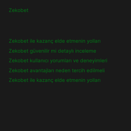
Zekobet
Zekobet ile kazanç elde etmenin yolları
Zekobet güvenilir mi detaylı inceleme
Zekobet kullanıcı yorumları ve deneyimleri
Zekobet avantajları neden tercih edilmeli
Zekobet ile kazanç elde etmenin yolları