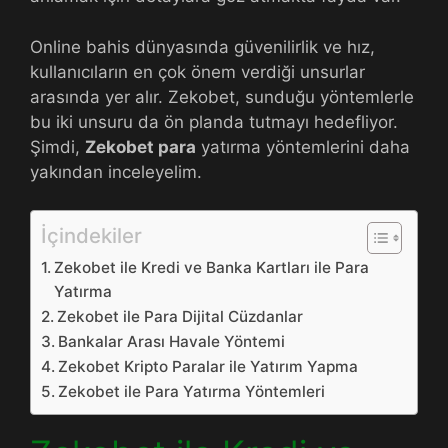
Online bahis dünyasında güvenilirlik ve hız,
kullanıcıların en çok önem verdiği unsurlar
arasında yer alır. Zekobet, sunduğu yöntemlerle
bu iki unsuru da ön planda tutmayı hedefliyor.
Şimdi,
Zekobet para
yatırma yöntemlerini daha
yakından inceleyelim.
İçindekiler
Zekobet ile Kredi ve Banka Kartları ile Para
Yatırma
Zekobet ile Para Dijital Cüzdanlar
Bankalar Arası Havale Yöntemi
Zekobet Kripto Paralar ile Yatırım Yapma
Zekobet ile Para Yatırma Yöntemleri