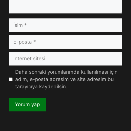
İsim
E-
posta
İnternet
sitesi
Daha sonraki yorumlarımda kullanılması için
adım, e-posta adresim ve site adresim bu
tarayıcıya kaydedilsin.